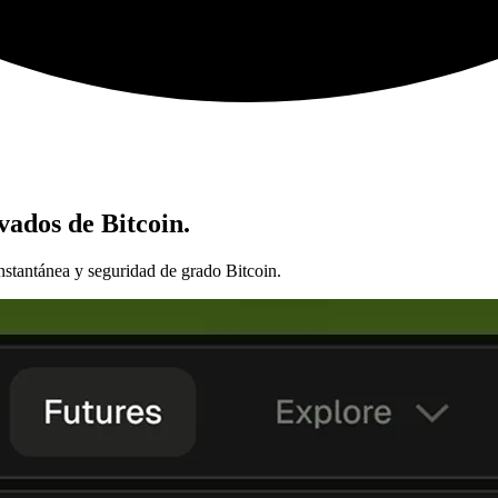
vados de Bitcoin.
nstantánea y seguridad de grado Bitcoin.